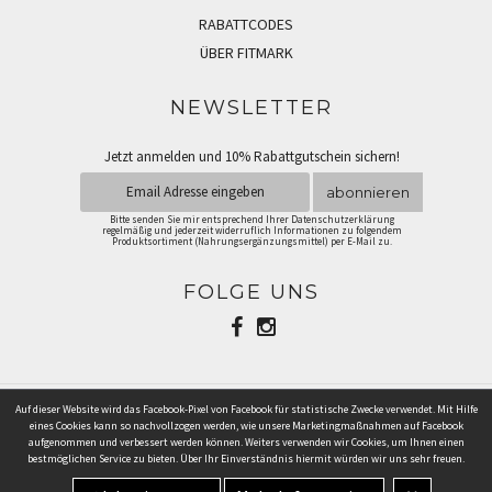
RABATTCODES
ÜBER FITMARK
NEWSLETTER
Jetzt anmelden und 10% Rabattgutschein sichern!
abonnieren
Bitte senden Sie mir entsprechend Ihrer Datenschutzerklärung
regelmäßig und jederzeit widerruflich Informationen zu folgendem
Produktsortiment (Nahrungsergänzungsmittel) per E-Mail zu.
FOLGE UNS
Auf dieser Website wird das Facebook-Pixel von Facebook für statistische Zwecke verwendet. Mit Hilfe
ZAHLUNGSARTEN
eines Cookies kann so nachvollzogen werden, wie unsere Marketingmaßnahmen auf Facebook
aufgenommen und verbessert werden können. Weiters verwenden wir Cookies, um Ihnen einen
bestmöglichen Service zu bieten. Über Ihr Einverständnis hiermit würden wir uns sehr freuen.