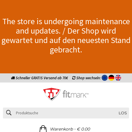
The store is undergoing maintenance
and updates. / Der Shop wird
gewartet und auf den neuesten Stand
gebracht.
Schneller GRATIS Versand ab 70€
Shop wechseln:
LOS
-
Warenkorb
€ 0.00