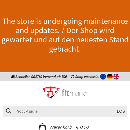
The store is undergoing maintenance
and updates. / Der Shop wird
gewartet und auf den neuesten Stand
gebracht.
Schneller GRATIS Versand ab 70€
Shop wechseln:
LOS
-
Warenkorb
€ 0.00