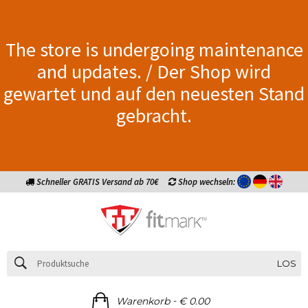
The store is undergoing maintenance
and updates. / Der Shop wird
gewartet und auf den neuesten Stand
gebracht.
Schneller GRATIS Versand ab 70€
Shop wechseln:
LOS
-
Warenkorb
€ 0.00