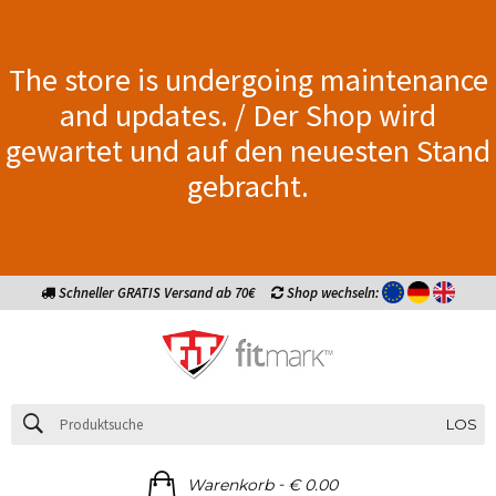
The store is undergoing maintenance
and updates. / Der Shop wird
gewartet und auf den neuesten Stand
gebracht.
Schneller GRATIS Versand ab 70€
Shop wechseln:
LOS
-
Warenkorb
€ 0.00