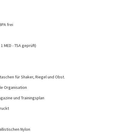
BPA frei
d 1 MED - TSA geprüft)
taschen für Shaker, Riegel und Obst.
le Organisation
agazine und Trainingsplan
ruckt
llistischen Nylon