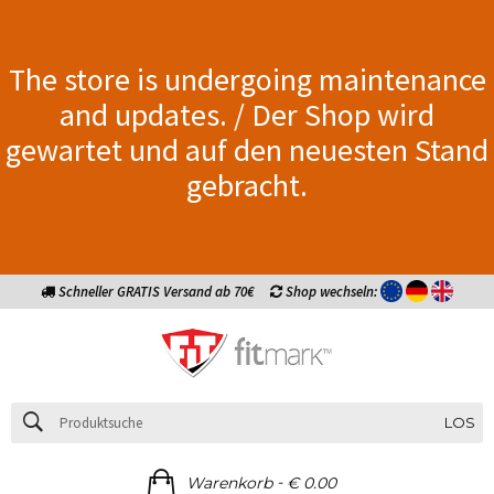
The store is undergoing maintenance
and updates. / Der Shop wird
gewartet und auf den neuesten Stand
gebracht.
Schneller GRATIS Versand ab 70€
Shop wechseln:
LOS
-
Warenkorb
€ 0.00