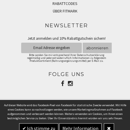
RABATTCODES
ÜBER FITMARK
NEWSLETTER
Jetzt anmelden und 10% Rabattgutschein sichern!
abonnieren
Bitte senden Sie mir entsprechend Ihrer Datenschutzerklärung
regelmäßig und jederzeit widerruflich Informationen zu folgendem
Produktsortiment (Nahrungsergänzungsmittel) per E-Mail zu.
FOLGE UNS
Auf dieser Website wird das Facebook-Pixel von Facebook für statistische Zwecke verwendet. Mit Hilfe
ZAHLUNGSARTEN
eines Cookies kann so nachvollzogen werden, wie unsere Marketingmaßnahmen auf Facebook
aufgenommen und verbessert werden können. Weiters verwenden wir Cookies, um Ihnen einen
bestmöglichen Service zu bieten. Über Ihr Einverständnis hiermit würden wir uns sehr freuen.
Ich stimme zu
Mehr Information