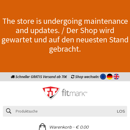
The store is undergoing maintenance
and updates. / Der Shop wird
gewartet und auf den neuesten Stand
gebracht.
Schneller GRATIS Versand ab 70€
Shop wechseln:
LOS
-
Warenkorb
€ 0.00