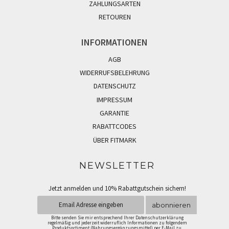
ZAHLUNGSARTEN
RETOUREN
INFORMATIONEN
AGB
WIDERRUFSBELEHRUNG
DATENSCHUTZ
IMPRESSUM
GARANTIE
RABATTCODES
ÜBER FITMARK
NEWSLETTER
Jetzt anmelden und 10% Rabattgutschein sichern!
abonnieren
Bitte senden Sie mir entsprechend Ihrer Datenschutzerklärung
regelmäßig und jederzeit widerruflich Informationen zu folgendem
Produktsortiment (Nahrungsergänzungsmittel) per E-Mail zu.