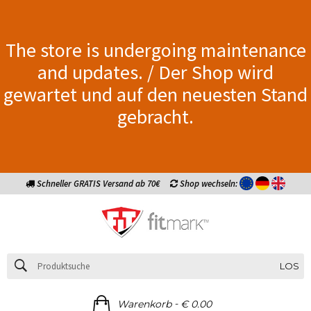
The store is undergoing maintenance
and updates. / Der Shop wird
gewartet und auf den neuesten Stand
gebracht.
Schneller GRATIS Versand ab 70€
Shop wechseln:
LOS
-
Warenkorb
€ 0.00