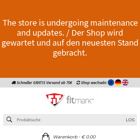
The store is undergoing maintenance
and updates. / Der Shop wird
gewartet und auf den neuesten Stand
gebracht.
Schneller GRATIS Versand ab 70€
Shop wechseln:
LOS
-
Warenkorb
€ 0.00