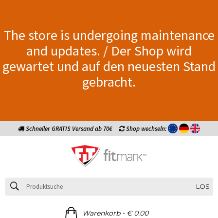
The store is undergoing maintenance
and updates. / Der Shop wird
gewartet und auf den neuesten Stand
gebracht.
Schneller GRATIS Versand ab 70€
Shop wechseln:
LOS
-
Warenkorb
€ 0.00