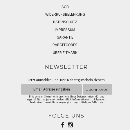
AGB
WIDERRUFSBELEHRUNG
DATENSCHUTZ
IMPRESSUM
GARANTIE
RABATTCODES
ÜBER FITMARK
NEWSLETTER
Jetzt anmelden und 10% Rabattgutschein sichern!
abonnieren
Bitte senden Sie mir entsprechend Ihrer Datenschutzerklärung
regelmäßig und jederzeit widerruflich Informationen zu folgendem
Produktsortiment (Nahrungsergänzungsmittel) per E-Mail zu.
FOLGE UNS