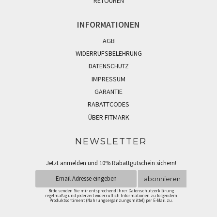
RETOUREN
INFORMATIONEN
AGB
WIDERRUFSBELEHRUNG
DATENSCHUTZ
IMPRESSUM
GARANTIE
RABATTCODES
ÜBER FITMARK
NEWSLETTER
Jetzt anmelden und 10% Rabattgutschein sichern!
abonnieren
Bitte senden Sie mir entsprechend Ihrer Datenschutzerklärung
regelmäßig und jederzeit widerruflich Informationen zu folgendem
Produktsortiment (Nahrungsergänzungsmittel) per E-Mail zu.