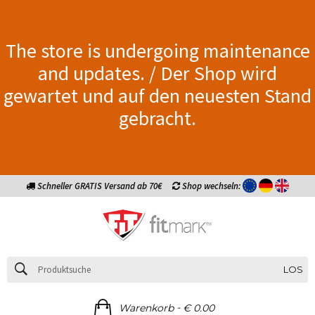
The store is undergoing maintenance
and updates. / Der Shop wird
gewartet und auf den neuesten Stand
gebracht.
Schneller GRATIS Versand ab 70€
Shop wechseln:
LOS
-
Warenkorb
€ 0.00