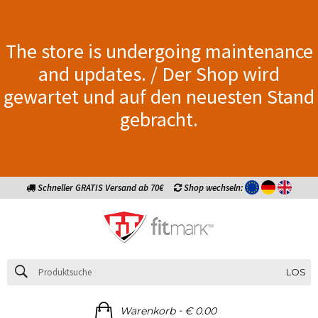
The store is undergoing maintenance
and updates. / Der Shop wird
gewartet und auf den neuesten Stand
gebracht.
Schneller GRATIS Versand ab 70€
Shop wechseln:
LOS
-
Warenkorb
€ 0.00