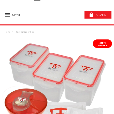
SIGN IN
MENÜ
Home
Meal Container Set
20%
SPAREN