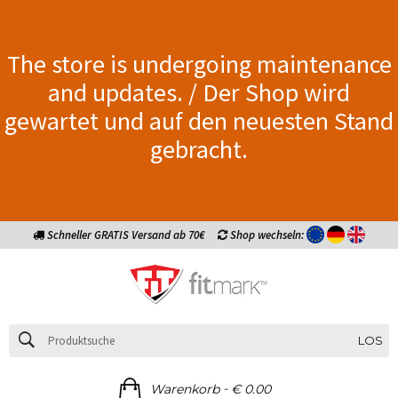
The store is undergoing maintenance
and updates. / Der Shop wird
gewartet und auf den neuesten Stand
gebracht.
Schneller GRATIS Versand ab 70€
Shop wechseln:
LOS
-
Warenkorb
€ 0.00