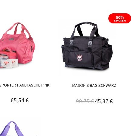
50%
SPAREN
SPORTER HANDTASCHE PINK
MASON'S BAG SCHWARZ
65,54 €
90,75 €
45,37 €