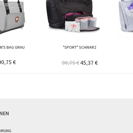
N'S BAG GRAU
"SPORT" SCHWARZ
90,75 €
90,75 €
45,37 €
ONEN
HRUNG