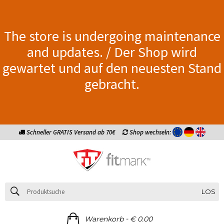
The store is undergoing maintenance
and updates. / Der Shop wird
gewartet und auf den neuesten Stand
gebracht.
Schneller GRATIS Versand ab 70€
Shop wechseln:
LOS
-
Warenkorb
€ 0.00