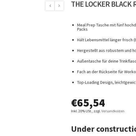
THE LOCKER BLACK 
Meal Prep Tasche mit fünf hochdi
Packs
Hält Lebensmittel länger frisch (b
Hergestellt aus robustem und 
Außentasche für deine Trinkflas
Fach an der Rückseite für Worko
Top-Loading Design, leichtgewic
€
65,54
Inkl. 20% USt.
,
zzgl.
Versandkosten