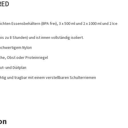
RED
chten Essensbehältern (BPA frei), 3 x 500 ml und 2 x 1000 ml und 2 Ice
is zu 8 Stunden) und ist innen vollständig isoliert.
hochwertigem Nylon
che, Obst oder Proteinriegel
ut- und Diätplan
htig und tragbar mit einem verstellbaren Schulterriemen