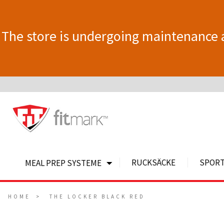
The store is undergoing maintenance 
RUCKSÄCKE
SPOR
MEAL PREP SYSTEME
HOME
THE LOCKER BLACK RED