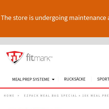
The store is undergoing maintenance 
RUCKSÄCKE
SPOR
MEAL PREP SYSTEME
HOME
EZPACK MEAL BAG SPECIAL + 10X MEAL PR