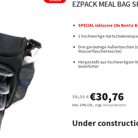
SPAREN
EZPACK MEAL BAG SP
SPECIAL inklusive 10x Bento B
1 hochwertige Hartschaleneispa
Drei geräumige Außentaschen (o
Wasserflaschentasche)
Hergestellt aus hochwertigem Ny
Innenfutter
€
30,76
38,31 €
Inkl. 20% USt.
,
zzgl.
Versandkosten