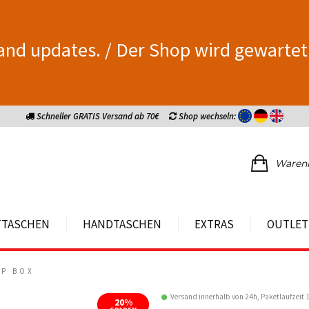
and updates. / Der Shop wird gewartet
Schneller GRATIS Versand ab 70€
Shop wechseln:
Waren
TTASCHEN
HANDTASCHEN
EXTRAS
OUTLET
EP BOX
Versand innerhalb von 24h, Paketlaufzeit 
20%