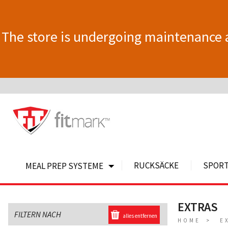
The store is undergoing maintenance 
RUCKSÄCKE
SPOR
MEAL PREP SYSTEME
EXTRAS
FILTERN NACH
alles entfernen
HOME
E