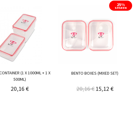
25%
SPAREN
CONTAINER (1 X 1000ML + 1 X
BENTO BOXES (MIXED SET)
500ML)
20,16 €
20,16 €
15,12 €