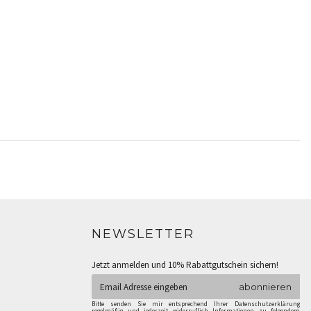
NEWSLETTER
Jetzt anmelden und 10% Rabattgutschein sichern!
abonnieren
Bitte senden Sie mir entsprechend Ihrer Datenschutzerklärung
regelmäßig und jederzeit widerruflich Informationen zu folgendem