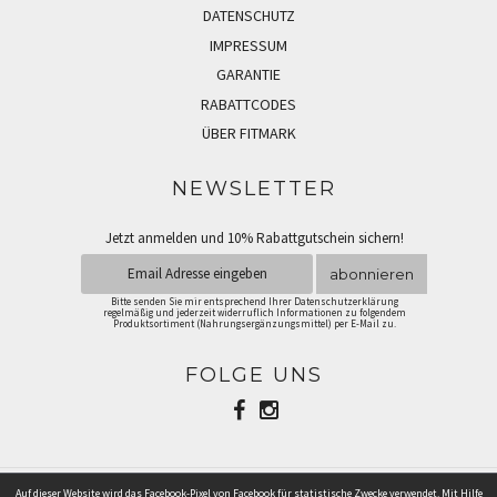
DATENSCHUTZ
IMPRESSUM
GARANTIE
RABATTCODES
ÜBER FITMARK
NEWSLETTER
Jetzt anmelden und 10% Rabattgutschein sichern!
abonnieren
Bitte senden Sie mir entsprechend Ihrer Datenschutzerklärung
regelmäßig und jederzeit widerruflich Informationen zu folgendem
Produktsortiment (Nahrungsergänzungsmittel) per E-Mail zu.
FOLGE UNS
Auf dieser Website wird das Facebook-Pixel von Facebook für statistische Zwecke verwendet. Mit Hilfe