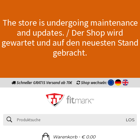
The store is undergoing maintenance
and updates. / Der Shop wird
gewartet und auf den neuesten Stand
gebracht.
Schneller GRATIS Versand ab 70€
Shop wechseln:
LOS
-
Warenkorb
€ 0.00