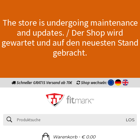
The store is undergoing maintenance
and updates. / Der Shop wird
gewartet und auf den neuesten Stand
gebracht.
Schneller GRATIS Versand ab 70€
Shop wechseln:
LOS
-
Warenkorb
€ 0.00