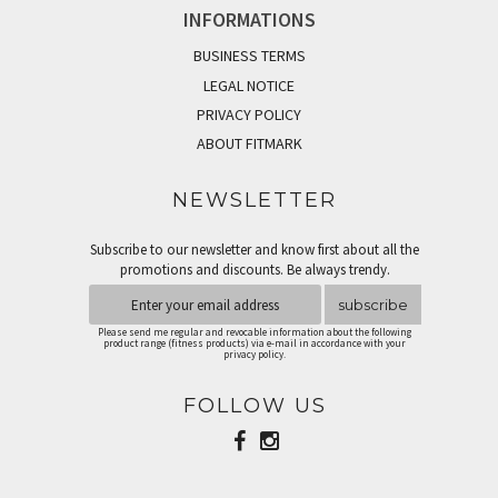
INFORMATIONS
BUSINESS TERMS
LEGAL NOTICE
PRIVACY POLICY
ABOUT FITMARK
NEWSLETTER
Subscribe to our newsletter and know first about all the
promotions and discounts. Be always trendy.
subscribe
Please send me regular and revocable information about the following
product range (fitness products) via e-mail in accordance with your
privacy policy.
FOLLOW US