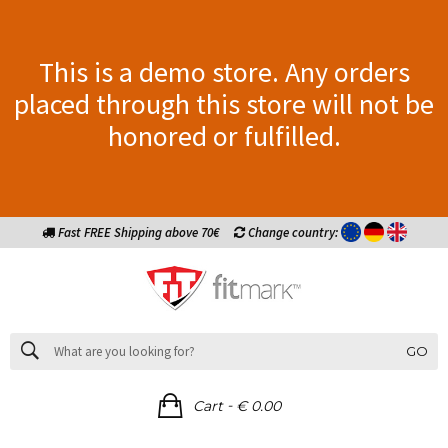
This is a demo store. Any orders
placed through this store will not be
honored or fulfilled.
Fast FREE Shipping above 70€
Change country:
GO
-
Cart
€ 0.00