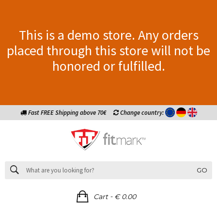
This is a demo store. Any orders
placed through this store will not be
honored or fulfilled.
Fast FREE Shipping above 70€
Change country:
GO
-
Cart
€ 0.00