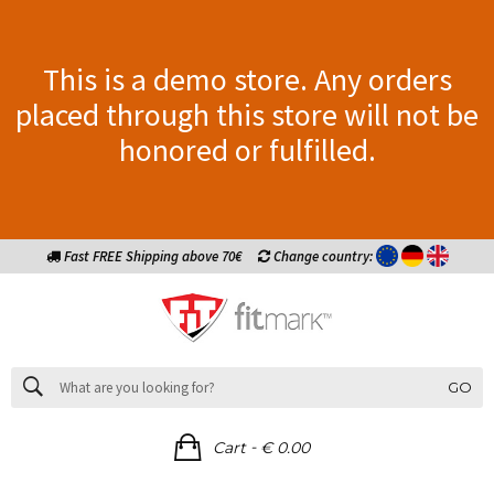
This is a demo store. Any orders
placed through this store will not be
honored or fulfilled.
Fast FREE Shipping above 70€
Change country:
GO
-
Cart
€ 0.00