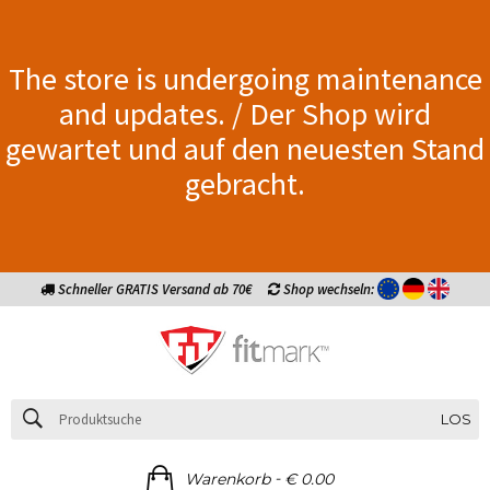
The store is undergoing maintenance
and updates. / Der Shop wird
gewartet und auf den neuesten Stand
gebracht.
Schneller GRATIS Versand ab 70€
Shop wechseln:
LOS
-
Warenkorb
€ 0.00