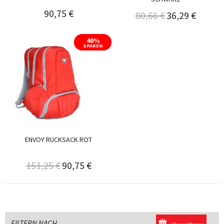
90,75 €
80,66 €
36,29 €
40%
SPAREN
ENVOY RUCKSACK ROT
151,25 €
90,75 €
FILTERN NACH