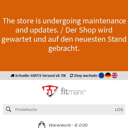
The store is undergoing maintenance
and updates. / Der Shop wird
gewartet und auf den neuesten Stand
gebracht.
Schneller GRATIS Versand ab 70€
Shop wechseln:
LOS
-
Warenkorb
€ 0.00