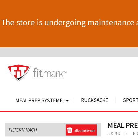
The store is undergoing maintenance 
RUCKSÄCKE
SPOR
MEAL PREP SYSTEME
MEAL PR
FILTERN NACH
alles entfernen
HOME
M